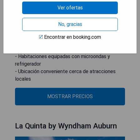
al lado del hotel y este se encuentra a menos de
Ver ofertas
3 millas del Supermall, Emerald Downs y el
Muckleshoot Casino.
No, gracias
- Piscina cubierta
Encontrar en booking.com
- Transporte local gratuito
- Gimnasio abierto las 24 horas
- Habitaciones equipadas con microondas y
refrigerador
- Ubicación conveniente cerca de atracciones
locales
MOSTRAR PRECIOS
La Quinta by Wyndham Auburn