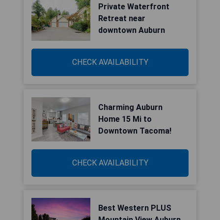
Private Waterfront
Retreat near
downtown Auburn
CHECK AVAILABILITY
Charming Auburn
Home 15 Mi to
Downtown Tacoma!
CHECK AVAILABILITY
Best Western PLUS
Mountain View Auburn