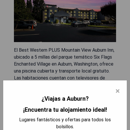
El Best Western PLUS Mountain View Auburn Inn,
ubicado a 5 millas del parque temático Six Flags
Enchanted Village en Auburn, Washington, ofrece
una piscina cubierta y transporte local gratuito.
Las habitaciones cuentan con televisores de
pantalla plana de 42 pulgadas con HBO, Wi-Fi
×
gratuito, áreas de descanso, escritorios,
¿Viajas a Auburn?
microondas y refrigeradores. Los huéspedes
pueden disfrutar del gimnasio abierto las 24 horas,
¡Encuentra tu alojamiento ideal!
un jacuzzi y un centro de negocios. Además, el
Lugares fantásticos y ofertas para todos los
hotel dispone de una biblioteca y salas de
bolsillos.
reuniones. El restaurante Longhorn Barbecue está