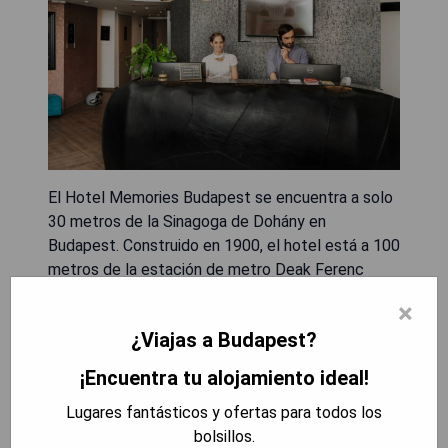
El Hotel Memories Budapest se encuentra a solo
30 metros de la Sinagoga de Dohány en
Budapest. Construido en 1900, el hotel está a 100
metros de la estación de metro Deak Ferenc
Square. Ofrece recepción y servicio de
×
conserjería las 24 horas, así como un rincón
¿Viajas a Budapest?
fitness con sauna infrarroja. Las habitaciones
cuentan con mini nevera, TV de pantalla plana con
¡Encuentra tu alojamiento ideal!
canales por satélite, máquina de café tipo
Lugares fantásticos y ofertas para todos los
cápsula y algunas incluyen instalaciones para
bolsillos.
Shabbat. Todas las habitaciones disponen de