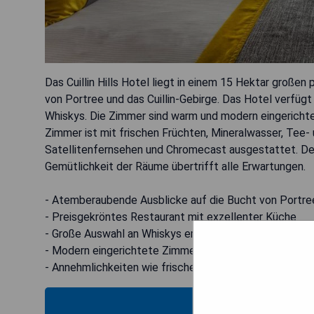
Das Cuillin Hills Hotel liegt in einem 15 Hektar großen
von Portree und das Cuillin-Gebirge. Das Hotel verfüg
Whiskys. Die Zimmer sind warm und modern eingerichtet
Zimmer ist mit frischen Früchten, Mineralwasser, Tee
Satellitenfernsehen und Chromecast ausgestattet. De
Gemütlichkeit der Räume übertrifft alle Erwartungen.
- Atemberaubende Ausblicke auf die Bucht von Portre
- Preisgekröntes Restaurant mit exzellenter Küche
- Große Auswahl an Whiskys erhältlich
- Modern eingerichtete Zimmer mit traditionellem Flair
- Annehmlichkeiten wie frisches Obst und Smart-TV i
MOS