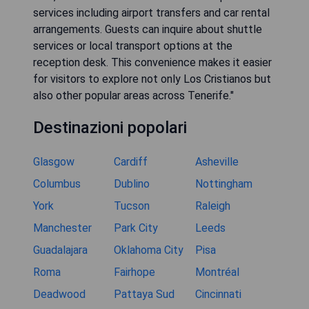
services including airport transfers and car rental
arrangements. Guests can inquire about shuttle
services or local transport options at the
reception desk. This convenience makes it easier
for visitors to explore not only Los Cristianos but
also other popular areas across Tenerife."
Destinazioni popolari
Glasgow
Cardiff
Asheville
Columbus
Dublino
Nottingham
York
Tucson
Raleigh
Manchester
Park City
Leeds
Guadalajara
Oklahoma City
Pisa
Roma
Fairhope
Montréal
Deadwood
Pattaya Sud
Cincinnati