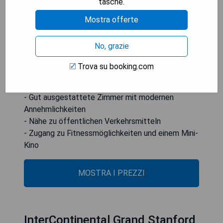
tasche.
Erfrischungen, Kaffee und Getränke während des
Aufenthalts kostenlos erhältlich. Zudem ist das
Mostra offerte
Hotel nur eine 5-minütige Autofahrt vom SoHo-
Viertel entfernt und liegt etwa 50 Fahrminuten
No, grazie
vom Flughafen Hongkong.
Trova su booking.com
- Zentrale Lage in Sheung Wan
- Kostenloses WLAN und Erfrischungen für Gäste
- Gut ausgestattete Zimmer mit modernen
Annehmlichkeiten
- Nähe zu öffentlichen Verkehrsmitteln
- Zugang zu Fitnessmöglichkeiten und einem Mini-
Kino
MOSTRA I PREZZI
InterContinental Grand Stanford