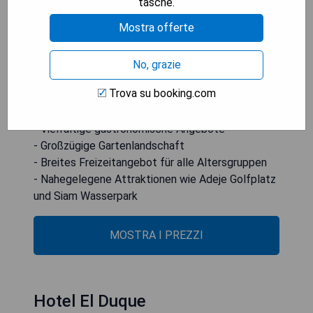
tasche.
hinaus stehen 7 Bars zur Verfügung, darunter eine
Mostra offerte
Saftbar und eine Strandbar. Das Hotel bietet
zahlreiche Freizeitaktivitäten wie Aerobic-Kurse,
Walbeobachtungen sowie Tennisplätze und einen
No, grazie
Tischtennisbereich.
Trova su booking.com
- Direkter Zugang zum Duque-Strand
- Vielfältige gastronomische Angebote
- Großzügige Gartenlandschaft
- Breites Freizeitangebot für alle Altersgruppen
- Nahegelegene Attraktionen wie Adeje Golfplatz
und Siam Wasserpark
MOSTRA I PREZZI
Hotel El Duque