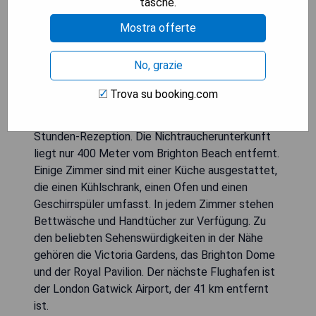
tasche.
Mostra offerte
Das EI8HT Brighton Guest Accommodation
No, grazie
bietet eine 4-Sterne-Unterkunft in Brighton &
Hove, nur 2,2 km vom Hove Beach und weniger als
Trova su booking.com
1 km vom Brighton Pier entfernt. Das Hotel
verfügt über kostenloses WLAN und eine 24-
Stunden-Rezeption. Die Nichtraucherunterkunft
liegt nur 400 Meter vom Brighton Beach entfernt.
Einige Zimmer sind mit einer Küche ausgestattet,
die einen Kühlschrank, einen Ofen und einen
Geschirrspüler umfasst. In jedem Zimmer stehen
Bettwäsche und Handtücher zur Verfügung. Zu
den beliebten Sehenswürdigkeiten in der Nähe
gehören die Victoria Gardens, das Brighton Dome
und der Royal Pavilion. Der nächste Flughafen ist
der London Gatwick Airport, der 41 km entfernt
ist.