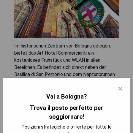
Im historischen Zentrum von Bologna gelegen,
bietet das Art Hotel Commercianti ein
kostenloses Frühstück und WLAN in allen
Bereichen. Es befindet sich direkt neben der
Basilica di San Petronio und dem Neptunbrunnen.
Kostenlose Fahrräder stehen zur Verfügung, und
×
die Zimmer sind mit Satellitenfernsehen,
Vai a Bologna?
Klimaanlage und Safe ausgestattet. Das Hotel ist
in einem historischen Gebäude in einer ruhigen,
Trova il posto perfetto per
verkehrsfreien Zone untergebracht und zeichnet
soggiornare!
sich durch freundlichen Service sowie einen
eleganten Stil aus. Zu den weiteren Einrichtungen
Posizioni strategiche e offerte per tutte le
gehören Fahrradverleih und Gepäckaufbewahrung,