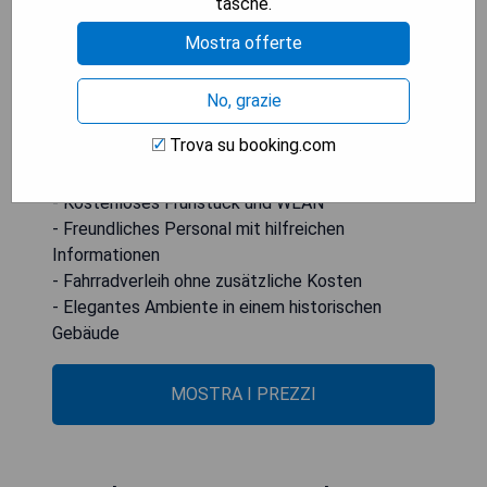
tasche.
während Ihnen das freundliche Personal bei
Mostra offerte
Stadt- und Reiseinformationen behilflich sein
kann. Opernkarten können direkt im Hotel gebucht
werden.
No, grazie
Trova su booking.com
- Zentrale Lage neben wichtigen
Sehenswürdigkeiten
- Kostenloses Frühstück und WLAN
- Freundliches Personal mit hilfreichen
Informationen
- Fahrradverleih ohne zusätzliche Kosten
- Elegantes Ambiente in einem historischen
Gebäude
MOSTRA I PREZZI