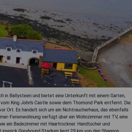
h in Ballysteen und bietet eine Unterkunft mit einem Garten,
km vom King John's Castle sowie dem Thomond Park entfernt. Die
r Ort. Es handelt sich um ein Nichtraucherhaus, das ebenfalls
mer-Ferienwohnung verfügt über ein Wohnzimmer mit TV, eine
wie ein Badezimmer mit Haartrockner. Handtücher und
 Limerick Greyhound Stadium liegt 29 km von den Shannon