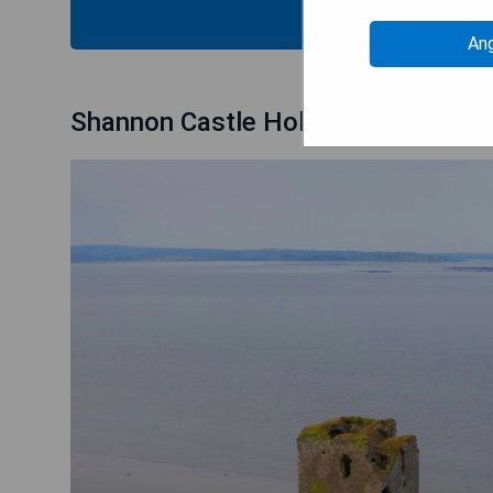
PRE
An
Shannon Castle Holiday Cottages -