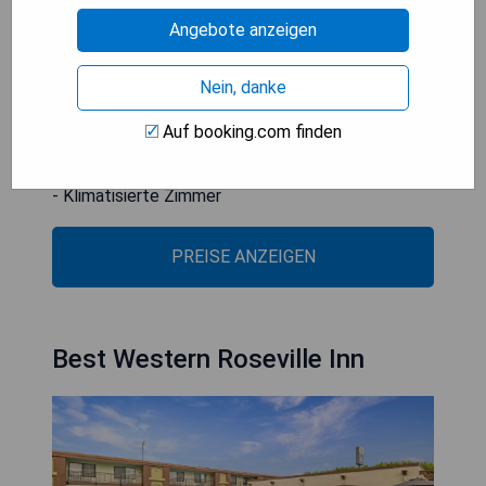
Sacramento und der Discovery Park liegen
Angebote anzeigen
ebenfalls in der Nähe.
Nein, danke
- Kostenfreies WLAN
- Saisonaler Außenpool
Auf booking.com finden
- 24-Stunden-Rezeption
- Kostenlose Parkplätze
- Klimatisierte Zimmer
PREISE ANZEIGEN
Best Western Roseville Inn