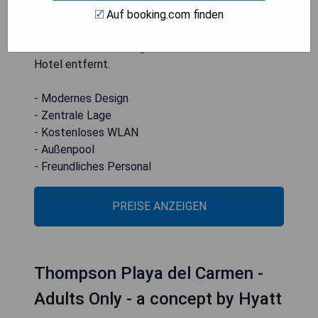
Maritime Terminal und der ADO International
Auf booking.com finden
Busbahnhof. Der nächstgelegene Flughafen ist
der internationale Flughafen Cozumel, 20 km vom
Hotel entfernt.
- Modernes Design
- Zentrale Lage
- Kostenloses WLAN
- Außenpool
- Freundliches Personal
PREISE ANZEIGEN
Thompson Playa del Carmen -
Adults Only - a concept by Hyatt