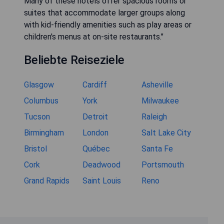
Many of these hotels offer spacious rooms or
suites that accommodate larger groups along
with kid-friendly amenities such as play areas or
children's menus at on-site restaurants."
Beliebte Reiseziele
Glasgow
Cardiff
Asheville
Columbus
York
Milwaukee
Tucson
Detroit
Raleigh
Birmingham
London
Salt Lake City
Bristol
Québec
Santa Fe
Cork
Deadwood
Portsmouth
Grand Rapids
Saint Louis
Reno