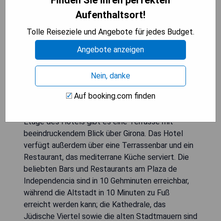
Finden Sie Ihren perfekten
Aufenthaltsort!
Das DoubleTree by Hilton Girona liegt neben dem
Tolle Reiseziele und Angebote für jedes Budget.
Devesa Park, nur 300 Meter vom Auditorium und
Angebote anzeigen
Kongresszentrum Girona entfernt. Dieses
moderne Hotel bietet einen Dachpool und
kostenlosen WLAN-Zugang in allen Bereichen. Die
Nein, danke
Zimmer sind hell und stilvoll eingerichtet und
Auf booking.com finden
verfügen über Holzböden, einen Flachbild-TV, ein
Kissenmenü sowie eine Minibar. In der obersten
Etage des Hotels gibt es eine Terrasse mit
beeindruckendem Blick über Girona. Das Hotel
verfügt außerdem über eine Terrassenbar und ein
Restaurant, das mediterrane Küche serviert. Die
beliebten Bars und Restaurants am Plaza de
Independencia sind in 10 Gehminuten erreichbar,
während die Altstadt in 10 Minuten zu Fuß
erreicht werden kann; die Kathedrale, das
Jüdische Viertel sowie die alten Stadtmauern sind